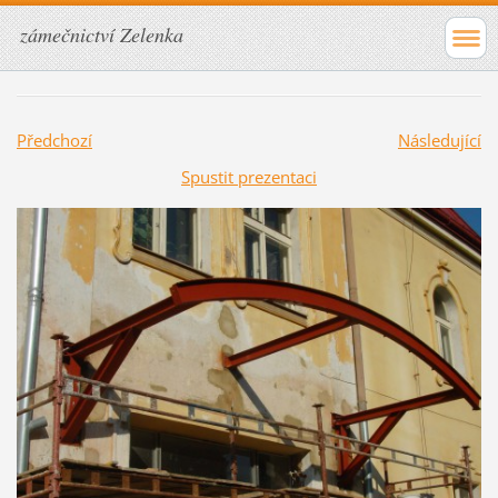
zámečnictví Zelenka
Předchozí
Následující
Spustit prezentaci