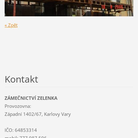
« Zpět
Kontakt
ZÁMEČNICTVÍ ZELENKA
Provozovna:
Západní 1402/67, Karlovy Vary
IČO: 64853314
mobil: 777 987 596