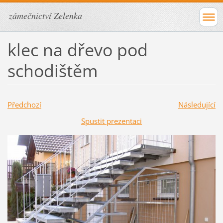
zámečnictví Zelenka
klec na dřevo pod
schodištěm
Předchozí
Následující
Spustit prezentaci