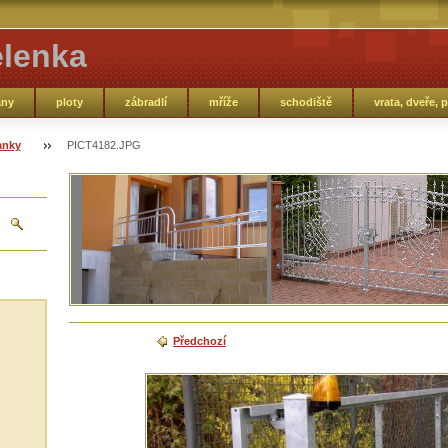
elenka
ány
ploty
zábradlí
mříže
schodiště
vrata, dveře, p
anky
PICT4182.JPG
Předchozí