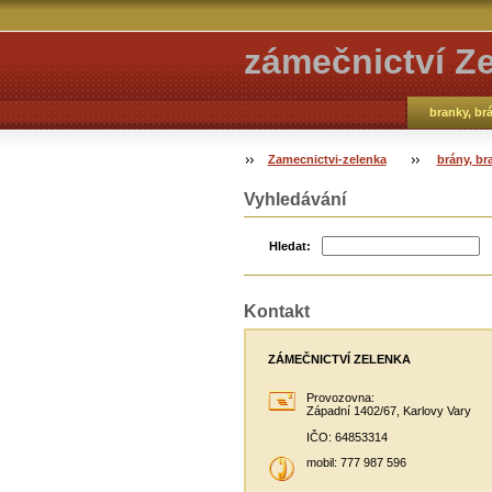
zámečnictví Z
branky, br
Zamecnictvi-zelenka
brány, br
Vyhledávání
Hledat:
Kontakt
ZÁMEČNICTVÍ ZELENKA
Provozovna:
Západní 1402/67, Karlovy Vary
IČO: 64853314
mobil: 777 987 596