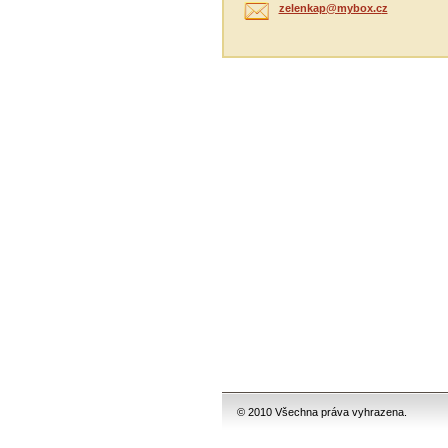
zelenkap
@mybox.c
z
© 2010 Všechna práva vyhrazena.