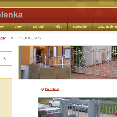
elenka
ány
ploty
zábradlí
mříže
schodiště
vrata, dveře, p
anky
DSC_0002_9.JPG
Předchozí