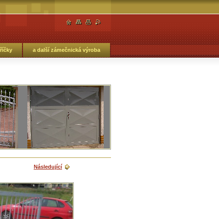
říčky
a další zámečnická výroba
Následující