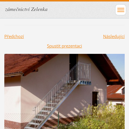
zámečnictví Zelenka
Předchozí
Následující
Spustit prezentaci