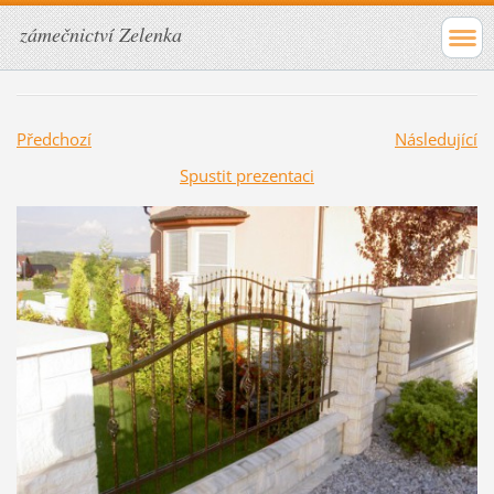
zámečnictví Zelenka
Předchozí
Následující
Spustit prezentaci